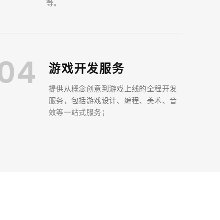
等。
04
游戏开发服务
提供从概念创意到游戏上线的全程开发
服务，包括游戏设计、编程、美术、音
效等一站式服务；