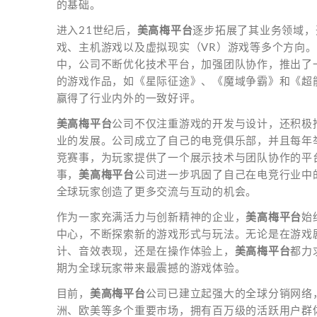
的基础。
进入21世纪后，
美高梅平台
逐步拓展了其业务领域，
戏、主机游戏以及虚拟现实（VR）游戏等多个方向
中，公司不断优化技术平台，加强团队协作，推出了
的游戏作品，如《星际征途》、《魔域争霸》和《超
赢得了行业内外的一致好评。
美高梅平台
公司不仅注重游戏的开发与设计，还积极
业的发展。公司成立了自己的电竞俱乐部，并且每年
竞赛事，为玩家提供了一个展示技术与团队协作的平
事，
美高梅平台
公司进一步巩固了自己在电竞行业中
全球玩家创造了更多交流与互动的机会。
作为一家充满活力与创新精神的企业，
美高梅平台
始
中心，不断探索新的游戏形式与玩法。无论是在游戏
计、音效表现，还是在操作体验上，
美高梅平台
都力
期为全球玩家带来最震撼的游戏体验。
目前，
美高梅平台
公司已建立起强大的全球分销网络
洲、欧美等多个重要市场，拥有百万级的活跃用户群