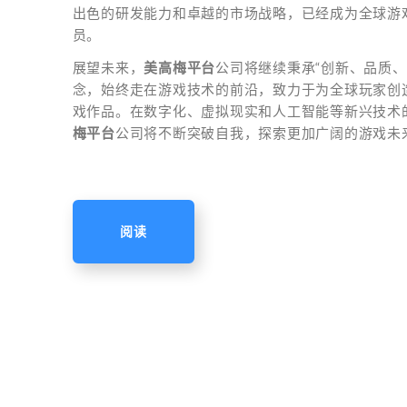
出色的研发能力和卓越的市场战略，已经成为全球游
员。
展望未来，
美高梅平台
公司将继续秉承“创新、品质、
念，始终走在游戏技术的前沿，致力于为全球玩家创
戏作品。在数字化、虚拟现实和人工智能等新兴技术
梅平台
公司将不断突破自我，探索更加广阔的游戏未
阅读