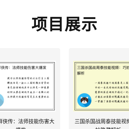
项目展示
群侠传：法师技能伤害大
三国杀国战周泰技能视