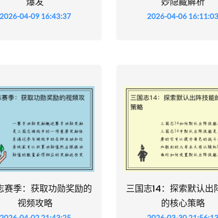
爆发
妙隐藏解析
2026-04-09 16:43:37
2026-04-06 16:11:0
志赛季：获取功勋奖励的
三国志14：探索默认出
视频攻略
的核心策略
2026-04-02 21:43:25
2026-03-30 21:56:1