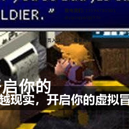
致电我们:
13594780501
diyipingpai@j9.fo
首页入口
最新美高梅
项目展示
开启你的