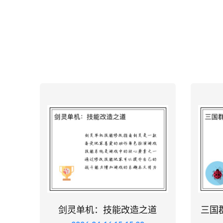
剑灵单机：技能改造之道
三国