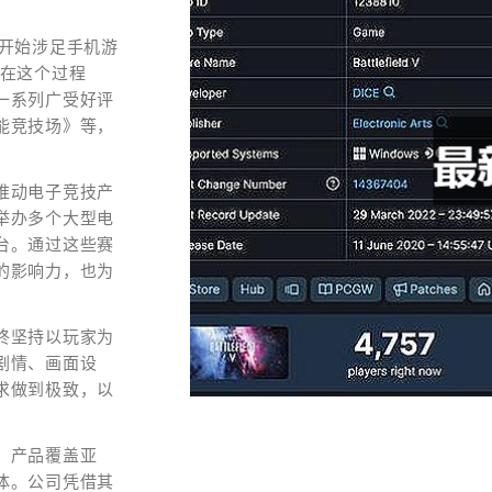
开始涉足手机游
。在这个过程
一系列广受好评
能竞技场》等，
推动电子竞技产
举办多个大型电
台。通过这些赛
的影响力，也为
终坚持以玩家为
剧情、画面设
求做到极致，以
，产品覆盖亚
体。公司凭借其