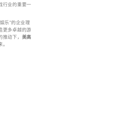
戏行业的重要一
娱乐”的企业理
造更多卓越的游
的推动下，
美高
来。