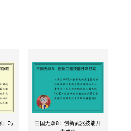
频：巧
三国无双8：创新武器技能开